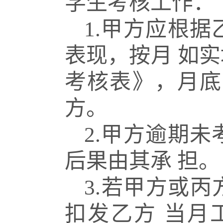
学生考核工
作：
1.
甲方应根据
表现，按月
如实
考核表》，月底
方。
2.
甲方逾期未
后果由其承
担。
3.
若甲方或丙
扣发乙方
当月