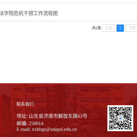
法学院危机干预工作流程图
共2条
上页
1
下页
联系我们
地址: 山东省济南市解放东路63号
邮编: 250014
E-mail:
xxhbgs@sdupsl.edu.cn