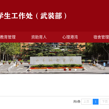
教育管理
资助育人
心理港湾
宿舍管
共0条
上页
1
下页