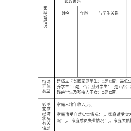
邮政编码
家
庭
姓名
年龄
与学生关系
成
员
情
况
建档立卡贫困家庭学生：□是 □否；最低生
特殊
群体
养学生：□是 □否；孤残学生：□是 □否；
类型
残疾学生及残疾人子女：□是 □否。
影响
家庭人均年收入
元。
家庭
经济
家庭遭受自然灾害情况：
。家庭遭受突
状况
况：
。
家庭成员失业情况：
。家庭欠债
有关
信息