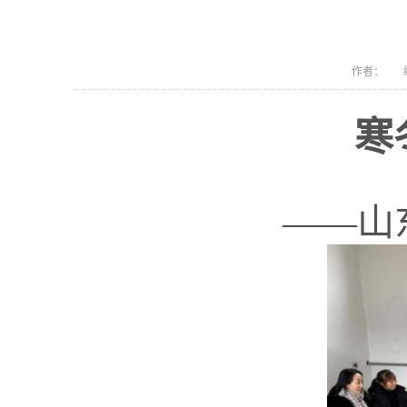
作者： 编
寒
——
山