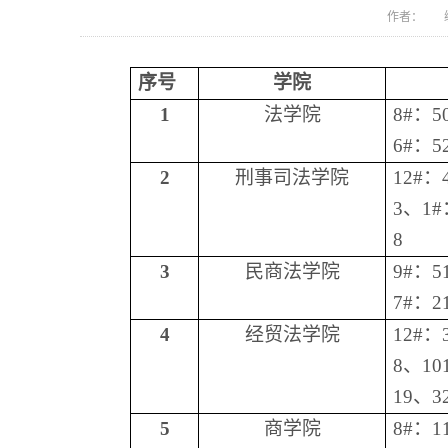
作者： 编
序
号
学院
1
法学院
8#：5
6#：5
2
刑事司法学院
12#：
3、1#
8
3
民商法学院
9#：5
7#：2
4
经贸法学院
12#：
8、10
19、3
5
商学院
8#：1