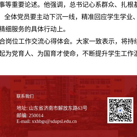
事等重要论述。他强调，总书记心系群众、扎根
”，全体党员要主动下沉一线，精准回应学生学业
精细服务的具体行动上。
合岗位工作交流心得体会。大家一致表示，将持
起为党育人、为国育才使命，不断提升学生工作
联系我们
地址: 山东省济南市解放东路63号
邮编: 250014
E-mail:
xxhbgs@sdupsl.edu.cn