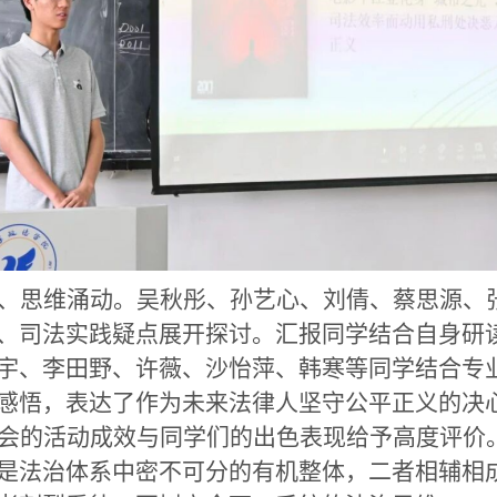
、思维涌动。吴秋彤、孙艺心、刘倩、蔡思源、
、司法实践疑点展开探讨。汇报同学结合自身研
宇、李田野、许薇、沙怡萍、韩寒等同学结合专
感悟，表达了作为未来法律人坚守公平正义的决
会的活动成效与同学们的出色表现给予高度评价
是法治体系中密不可分的有机整体，二者相辅相