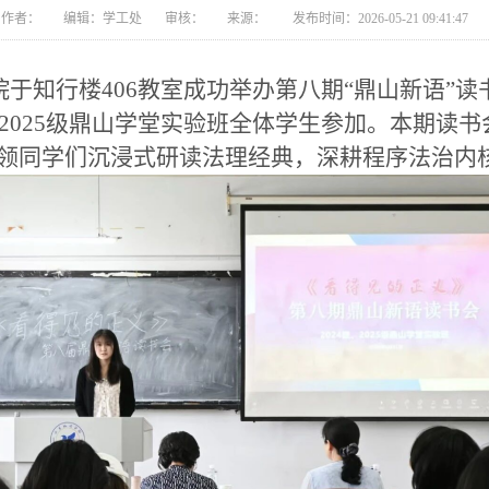
作者： 编辑：学工处 审核： 来源： 发布时间：2026-05-21 09:41:47
院于知行楼406教室成功举办第八期“鼎山新语”
、2025级鼎山学堂实验班全体学生参加。本期读
领同学们沉浸式研读法理经典，深耕程序法治内