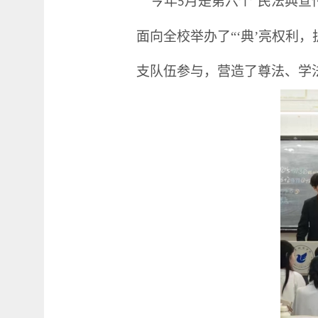
今年
月是
第六个
“民法典宣
5
面向全校举办了
“‘典’亮权
支队伍参与，营造了尊法、学