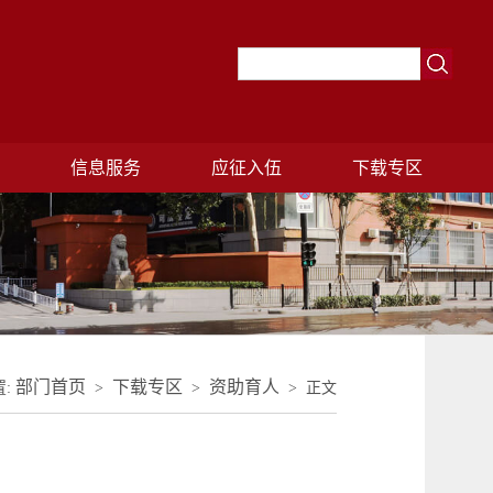
理
信息服务
应征入伍
下载专区
部门首页
下载专区
资助育人
置:
>
>
> 正文