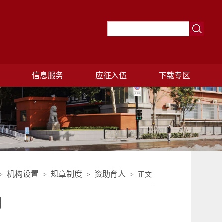
理
信息服务
应征入伍
下载专区
机构设置
规章制度
资助育人
>
>
>
> 正文
图