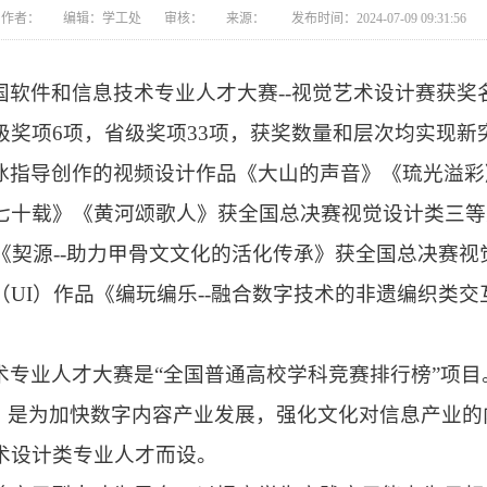
作者： 编辑：学工处 审核： 来源： 发布时间：2024-07-09 09:31:56
国软件和信息技术专业人才大赛--视觉艺术设计赛获奖
级奖项6项，省级奖项33项，获奖数量和层次均实现新
冰指导创作的视频设计作品《大山的声音》《琉光溢彩
七十载》《黄河颂歌人》获全国总决赛视觉设计类三等
《契源--助力甲骨文文化的活化传承》获全国总决赛视
UI）作品《编玩编乐--融合数字技术的非遗编织类交
术专业人才大赛是“全国普通高校学科竞赛排行榜”项目
项，是为加快数字内容产业发展，强化文化对信息产业的
术设计类专业人才而设。