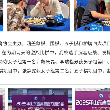
育协会主办，涵盖象棋、围棋、五子棋和桥牌四大项目
与。在为期两天的激烈比拼中，我校选手沉着应战、发
勇夺女子组第一名，黎庆磊、李瑞临分获男子组第四
棋项目中，张静雯获女子组第二名；五子棋项目中，