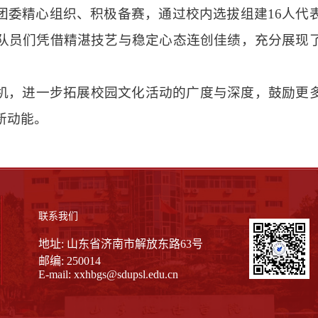
团委精心组织、积极备赛，通过校内选拔组建16人代
队员们凭借精湛技艺与稳定心态连创佳绩，充分展现
机，进一步拓展校园文化活动的广度与深度，鼓励更
新动能。
联系我们
地址: 山东省济南市解放东路63号
邮编: 250014
E-mail:
xxhbgs@sdupsl.edu.cn